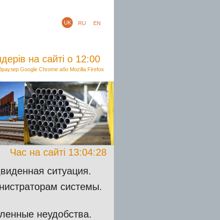
UK
RU
EN
дерів на сайті о 12:00
аузер Google Chrome або Mozilla Firefox
Час на сайті
13:04:28
двиденная ситуация.
нистраторам системы.
ленные неудобства.