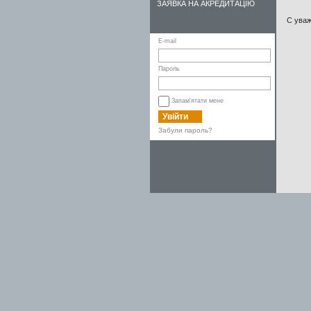
ЗАЯВКА НА АКРЕДИТАЦІЮ
С уваж
E-mail
Пароль
Запам'ятати мене
Увійти
Забули пароль?